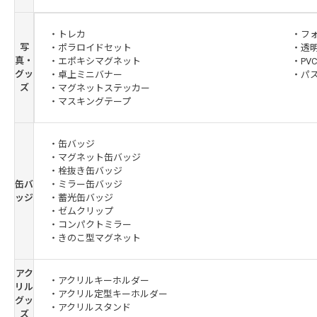
・トレカ
・フ
写
・ポラロイドセット
・透
真・
・エポキシマグネット
・PV
グッ
・卓上ミニバナー
・パ
ズ
・マグネットステッカー
・マスキングテープ
・缶バッジ
・マグネット缶バッジ
・栓抜き缶バッジ
缶バ
・ミラー缶バッジ
ッジ
・蓄光缶バッジ
・ゼムクリップ
・コンパクトミラー
・きのこ型マグネット
アク
・アクリルキーホルダー
リル
・アクリル定型キーホルダー
グッ
・アクリルスタンド
ズ