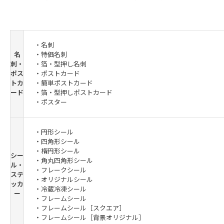
・名刺
名
・特価名刺
刺・
・箔・型押し名刺
ポス
・ポストカード
トカ
・簡単ポストカード
ード
・箔・型押しポストカード
・ポスター
・円形シール
・四角形シール
・楕円形シール
シー
・角丸四角形シール
ル・
・フレークシール
ステ
・オリジナルシール
ッカ
・冷蔵冷凍シール
ー
・フレームシール
・フレームシール［スクエア］
・フレームシール［背景オリジナル］