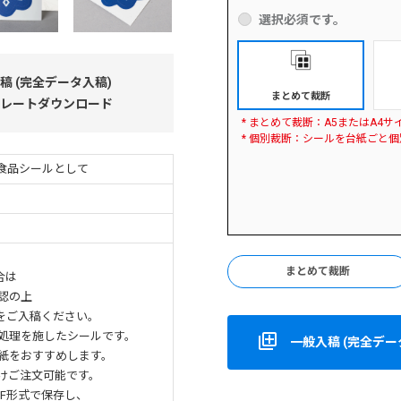
選択必須です。
稿 (完全データ入稿)
まとめて裁断
レートダウンロード
* まとめて裁断：A5またはA4
* 個別裁断：シールを台紙ごと個
食品シールとして
まとめて裁断
合は
認の上
をご入稿ください。
処理を施したシールです。
一般入稿 (完全データ
紙をおすすめします。
けご注文可能です。
F形式で保存し、