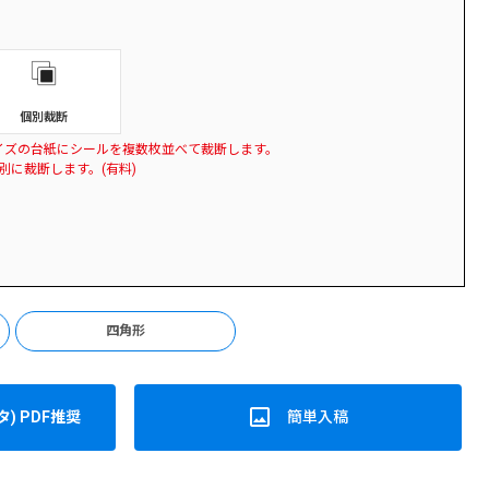
個別裁断
サイズの台紙にシールを複数枚並べて裁断します。
別に裁断します。(有料)
四角形
) PDF推奨
簡単入稿