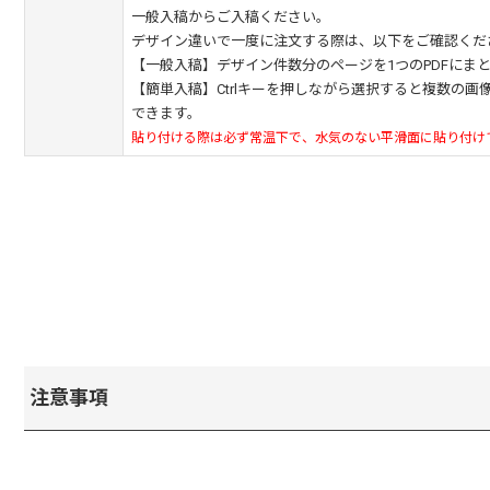
一般入稿からご入稿ください。
デザイン違いで一度に注文する際は、以下をご確認くだ
【一般入稿】デザイン件数分のページを1つのPDFにま
【簡単入稿】Ctrlキーを押しながら選択すると複数の画
できます。
貼り付ける際は必ず常温下で、水気のない平滑面に貼り付け
注意事項