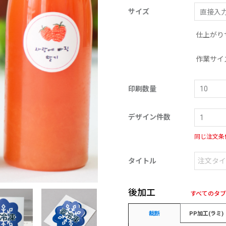
サイズ
仕上がり
作業サイ
印刷数量
デザイン件数
同じ注文条
タイトル
後加工
すべてのタ
裁断
PP加工(ラミ)