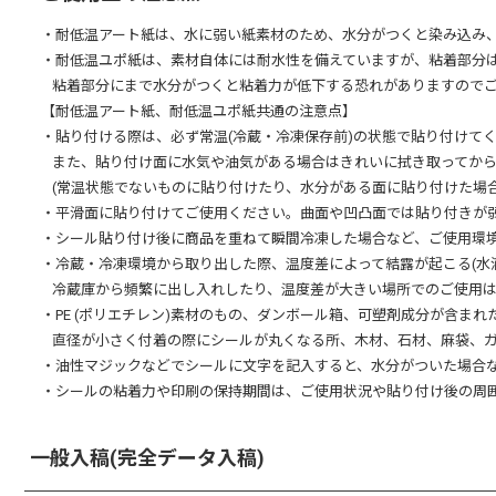
・耐低温アート紙は、水に弱い紙素材のため、水分がつくと染み込み
・耐低温ユポ紙は、素材自体には耐水性を備えていますが、粘着部分
粘着部分にまで水分がつくと粘着力が低下する恐れがありますので
【耐低温アート紙、耐低温ユポ紙共通の注意点】
・貼り付ける際は、必ず常温(冷蔵・冷凍保存前)の状態で貼り付けて
また、貼り付け面に水気や油気がある場合はきれいに拭き取ってか
(常温状態でないものに貼り付けたり、水分がある面に貼り付けた場
・平滑面に貼り付けてご使用ください。曲面や凹凸面では貼り付きが
・シール貼り付け後に商品を重ねて瞬間冷凍した場合など、ご使用環
・冷蔵・冷凍環境から取り出した際、温度差によって結露が起こる(水
冷蔵庫から頻繁に出し入れしたり、温度差が大きい場所でのご使用
・PE (ポリエチレン)素材のもの、ダンボール箱、可塑剤成分が含ま
直径が小さく付着の際にシールが丸くなる所、木材、石材、麻袋、
・油性マジックなどでシールに文字を記入すると、水分がついた場合
・シールの粘着力や印刷の保持期間は、ご使用状況や貼り付け後の周
一般入稿(完全データ入稿)