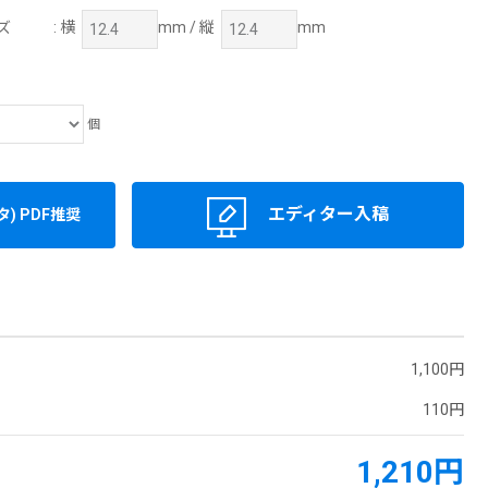
ズ
: 横
mm / 縦
mm
個
エディター入稿
) PDF推奨
1,100円
110円
1,210円