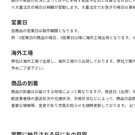
製作や発送の状況によってはやむを得ず発送予定日とは異なるお日に
※大量注文の場合は納期が変動します。大量注文でお急ぎの場合は事
営業日
各商品の営業日は製作期間となります。
例︓5営業日の商品の場合、5営業日以降に海外工場出荷となります。
弊社のAIテンプレートをダウンロード後、圧縮を解凍してイラストレーターで開いてく
→ テンプレートダウンロードはこちら
海外工場
弊社は海外工場で生産し、海外工場から出荷しております。弊社で案
[印刷]レイヤーを選択した状態で、印刷したいデザインを入れます。
予めご了承下さい。
※画像を配置する場合は必ず埋め込みをしてください。
※ 切れてはいけない文字や絵柄は安全領域(黄色線)の中に配置してくだ
白印刷
商品の到着
※ 印刷領域(ピンク線)より外側にデザインしても印刷されませんので
商品の到着はお届けする地域によって異なりますが、発送日（出荷）か
PDFファイルの保存手順
白印刷はご入稿データを基に自動で処理されます。
配送業者様の運送状況や交通状況、天候状況などによって、商品の追
※白印刷レイヤーを分けて白印刷用のデータを作成されても、そのとお
① [ファイル(F)] > [別名で保存(A)]> ご希望の保存先を選択し、ファイルの種類
重要な情報等、変更があり次第お知らせを随時更新しております。 必
※データの背景が透過されている場合はその形どおりに、
② Adobe PDFプリセット(A)で [プレス品質]を選択、互換性のある形式(C)で [A
透過されていない場合は印刷領域全体に白印刷が入った上でデザインが
オプションで [上位レベルのレイヤーからAcrobat レイヤーを作成(L)
※何も配置されていない部分はすべて素材の色になります。
実際に納品される日にちの目安