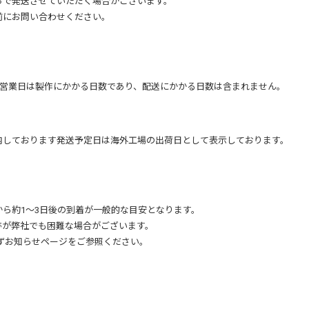
ちで発送させていただく場合がございます。
前にお問い合わせください。
5営業日は製作にかかる日数であり、配送にかかる日数は含まれません。
ださい。(対応バージョン：Adobe Illustrator CS4～CC）
内しております発送予定日は海外工場の出荷日として表示しております。
さい。
ご注意ください。
ら約1～3日後の到着が一般的な目安となります。
跡が弊社でも困難な場合がございます。
りの印刷とはなりません。
で [Adobe PDF (*PDF)]を選択します。
ずお知らせページをご参照ください。
crobat6 (PDF1.5)]を選択し、
印刷されます。
] にチェックし、[PDFを保存(S)]をクリックすれば完了です。