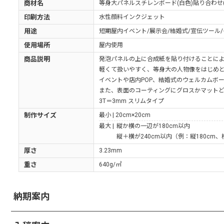
商材名
等身大パネルスチレンボード(白色)貼り合わせ(3
印刷方法
水性顔料インクジェット
用途
短期屋内イベント/展示会/結婚式/宣伝ツール
使用場所
屋内使用
商品説明
発泡パネルの上に合成紙を貼り付けることに
軽くて扱いやすく、等身大の人物像をはじめ
イベントや店内POP、結婚式のウェルカムボ
また、表面のコーティングにグロスかマット
3T＝3mm スリムタイプ
制作サイズ
最小 |
20cm×20cm
最大 |
縦か横の一辺が180cm以内
縦＋横が240cm以内（例：縦180cm、
厚さ
3.23mm
重さ
640g/㎡
納期案内
受付完了