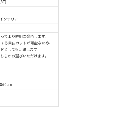
T)
/インテリア
よってより鮮明に発色します。
とする自由カットが可能なため、
ードとしても活躍します。
どちらかお選びいただけます。
横60cm）