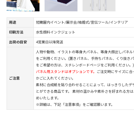
用途
短期屋内イベント/展示会/結婚式/宣伝ツール/インテリア
印刷方法
水性顔料インクジェット
出荷の目安
4営業日以降発送
人物や動物、イラストの等身大パネル、等身大顔出しパネル
をご利用ください。(置きパネル、手持ちパネル、くり抜き
をご希望の方は、スチレンボードページをご利用ください。)
パネル用スタンドはオプションです。
ご注文時にサイズに合
ご注意
かごに入れてください。
素材に合成紙を貼り合わせることによって、はっきりしたデ
とができる商品です。 素材の温かみや素朴さを好まれる方
めいたします。
※詳細は、下記「注意事項」をご確認願います。