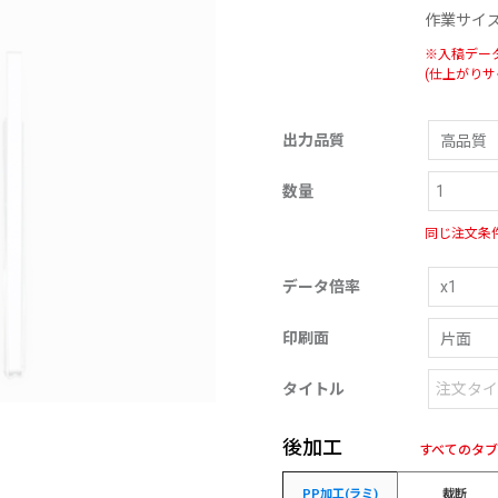
作業サイ
※入稿デー
(仕上がりサ
出力品質
数量
同じ注文条
データ倍率
印刷面
タイトル
後加工
すべてのタ
PP加工(ラミ)
裁断