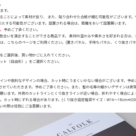
。
ます。
ることによって素材が反り、 また、貼り合わせた合紙が縮む可能性がございます。
引火する可能性がございます。設置される場合は、距離をおいて設置願います。
。
予めご了承ください。
色合いを演出することができる商品です。 素材の温かみや素朴さを好まれる方は、
は、こちらのページをご利用ください。(置きパネル、手持ちパネル、くり抜きパ
をご選択後、買い物かごに入れてください。
ット（自由形）」をご選択ください。
インや鋭利なデザインの場合、カット時にうまくいかない場合がございます。予め
応させていただきます。予めご了承ください。また、髪の毛等の細かいデザインは表
願います。外側のカットラインとくり抜きラインが近い場合、折れやすく場合によっ
ット時にずれる場合があります。(くり抜き設定推奨サイズ：W16～18cm×H20c
いの際は怪我にご注意願います。