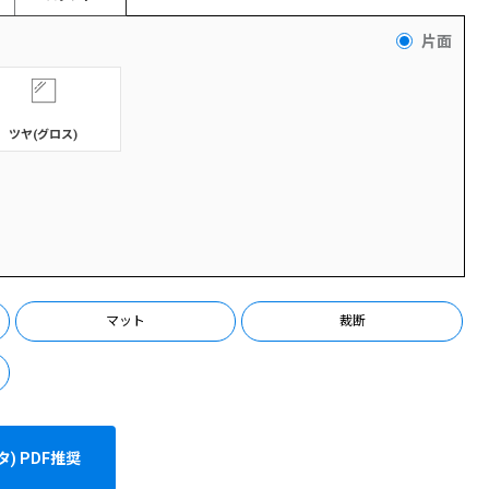
片面
ツヤ(グロス)
マット
裁断
) PDF推奨