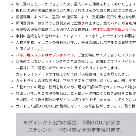
水に濡れるとシミができますため、屋内でのご使用をおすすめいたします
折れ目の跡や表面に傷がついた場合とれませんので取り扱いにご注意願い
設置環境によっては、空気中の湿気等により一定期間の使用や出力物を貼
照明器具等、熱を発する器具近辺に設置されますと、熱でパネルが変形/
設置後の破損や転倒による通行人の負傷等は、
弊社では責任を負いません
素材に合紙を貼り合わせることによって、はっきりしたデザインや鮮明な
人物や動物、イラストの等身大パネル、等身大顔出しパネルをご希望の方
利用ください。)
パネル用スタンドはオプションです。
ご注文時にサイズに合ったスタンド
四角形ではないカッティングをご希望の場合は、後加工にて「デザインカ
お客様にてご設定いただいたカットラインでカットいたします。
カットラインデータの作成については「入稿案内」をご参照ください。
カットラインの作製方法は、下記注意文をご参照ください。尚、細いデザ
人物カットの場合、転倒を防ぐため、足元(下部)は平行カットのみで対
顔出しパネルをご希望の場合は、ご入稿データ内にくり抜き部分をご指定
その際、くり抜き部分のデザインは切り抜かず残したままにしてください。カ
カットした部分の切り口が鋭利になっている可能性がございます。取り扱