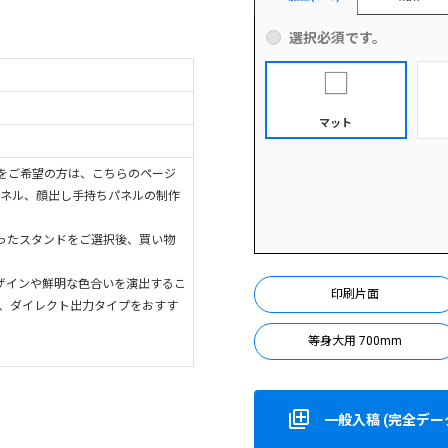
選択必須です。
マット
をご希望の方は、こちらのページ
パネル、顔出し手持ちパネルの制作
ったスタンドをご選択後、買い物
ザインや鮮明な色合いを演出するこ
印刷片面
は、ダイレクト出力タイプをおすす
等身大用 700mm
一般入稿 (完全データ