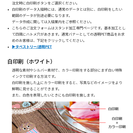
注文時に白印刷ボタンをご選択ください。
白印刷のデータ入稿時には、通常のデータとは別に、白印刷をしたい
範囲のデータが別途必要になります。
データ作成に関しては入稿案内をご参照ください。
こちらのご注文フォームはスタンド加工専門ページです。基本加工とし
て四隅にハトメ穴があきます。通常バナーとしての透明PET商品をお求
めのお客様は、下記をクリックしてください。
▶タペストリー/透明PET
白印刷（ホワイト）
透明な素材やシルバー素材で、カラー印刷をする部分にまず白い特殊
インクで印刷する方法です。
白印刷を施した上にカラー印刷をすると、写真などのイメージをより
鮮明に見せることができます。
また、白色を表現したいときにも白印刷を施します。