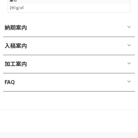
291g/㎡
納期案内
受付完了
入稿案内
問題のないデータのご入稿とご入金の確認がとれ次第、受付完了とさせていた
弊社はお客様のデータを修正するサービスは行っておらず、お客様からの完
だきます。
加工案内
全データで制作しております。
当日の15時までに受付完了となったご注文のみ、当日受付とします。15時を過
入稿データに不備がある場合、マイページにてご連絡を致しますので、必ず
ぎたご注文は翌営業日以降の受付となります。
ご確認ください。
受付完了後はすぐに製作作業に入るため、ご注文内容の変更およびキャンセル
FAQ
ハトメ加工
再入稿要請がかかった場合、正しくご入稿された時点からの納期計算となり
は一切お受けできません。
ます。
ハトメは、スタンドに出力物を取り付けるための内径12ｍｍのアルミ製(シルバ
ご連絡いただいた時間次第で出荷予定日もずれること、あらかじめご了承願
出荷予定日
ー)ハトメです。
います。
シート
タペスト
ビニール
布系
+特殊素
リー+ス
パネル
その他
弊社は海外工場で生産し、海外工場からの出荷となります。発送予定日は海外
系
ハトメ穴の数について
材
タンド
工場の出荷日として表示しております。
データ入稿の注意事項
スタンド用のハトメの数は、四隅（上2個下2個）となります。
配送業者にて商品が発送される日ではありませんのでご注意ください。発送予
データ形式
定日の計算方法は以下の表を確認ください。
入稿データ作成時のご注意
トロマット
発送予定日は、受付完了日(注文、完全データ入稿（データ問題なし）、決済手