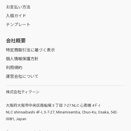
トンボは必要ありません。
3日後の到着が一般的な目安となります。
お支払い方法
イベントブースの腰巻きを作りたいのですが、どうやって注文したらい
配送業者様の運送状況や交通状況、天候状況などによって、商品の追跡が弊社
カラーモード
いですか。
でも困難な場合がございます。
入稿ガイド
重要な情報等、変更があり次第お知らせを随時更新しております。 必ずお知ら
カラーモードはCMYKにして下さい。黒の配色はK100％にしてください。
テンプレート
せページをご参照ください。
（RGB/DICカラーは不可）
四辺縫製の色や、ハトメのあて布の色指定はできますか？
透明効果
会社概要
手洗いができるとのことですが、中性洗剤の使用や洗濯機の脱水機能は
使用可能ですか？
透明効果を利用すると、透明効果の影響した部分（文字、線など）が粗く印
特定商取引法に基づく表示
実際に納品される日にちの目安
刷され、
個人情報保護方針
品質が低下する可能性があります。
弊社ワンプリントの営業日カウントは他社様と異なります。ご注意ください。
利用規約
ミシン連結
透明効果によるクレームは弊社では責任は負いかねますので、
このページの商品のスケジュール目安です。（土日祝を除いて表示しておりま
運営会社について
す）
必ず「透明の分割・統合設定」処理またはラスタライズ処理をお願いしま
ミシン連結を希望される方はどういった用途で使用されますか？
す。
株式会社ティクーン
ミシン連結した際の連結部分は目立ちますか？
大阪府大阪市中央区南船場 3 丁目 7-27 NLC 心斎橋 4Ｆ-I
NLC shinsaibashi 4F-I, 3-7-27, Minamisemba, Chuo-Ku, Osaka, 542-
縫い目の部分に文字とロゴがかぶりそうで心配です。
0081, Japan
※切れてはいけない文字や絵柄は安全領域内（裁断線の内側3cm以内）におさ
横割りだけじゃなく縦割りも可能ですか？