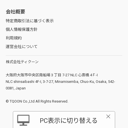
み)
ージ目(外側ページ)に加工位置をご指示ください。
会社概要
※ アートボードとアートボードの間隔は20mm以上あけてください。
自然な光沢感と滑らかな質感が特徴の用紙で、自然な印刷の仕上がりが得
※ 加工位置の指示方法などデータ作成については「一般入稿」メニュー
をご確認ください。
られます。
特定商取引法に基づく表示
「ランデブーウルトラホワイト」よりも濃いクリーム色です。
個人情報保護方針
利用規約
運営会社について
株式会社ティクーン
大阪府大阪市中央区南船場 3 丁目 7-27 NLC 心斎橋 4Ｆ-I
NLC shinsaibashi 4F-I, 3-7-27, Minamisemba, Chuo-Ku, Osaka, 542-
<３> PDF形式で保存する
0081, Japan
③ 白印刷
【保存手順】
白印刷(ホワイト)
有色素材へ印刷する際にカラー印刷が下地(素材)の影響を受けないようカ
(1) [ファイル(F)] > [別名で保存(A)] > ご希望の保存先を選択し、ファイル
© TQOON Co.,Ltd All Rights Reserved.
ランデブーウルトラホワイト
ラー印刷の下引きとしての役割をもつほか、白色で印刷したいときにも必
白印刷は、透明素材や有色素材へ印刷する際にカラー印刷が下地(素材)の
の種類で [Adobe PDF (*PDF)]を選択します。
要となる加工です。
影響を受けないようカラー印刷の下に白インクを先刷りすることです。
(2) Adobe PDFプリセット(A)で [プレス品質] を選択、互換性のある形式
(1) レイヤーを追加し、レイヤー名を「白印刷」としてください。
白印刷の上からカラー印刷をすることでカラー印刷が透けにくく、はっ
(C)で [Acrobat6 (PDF1.5)] を選択し、
PC表示に切り替える
自然な光沢感と滑らかな質感が特徴の用紙で、自然な印刷の仕上がりが得
(2) [印刷]レイヤーのデザインで白印刷を施したいオブジェクトをCtrl+Cで
きりと発色します。下地としてだけでなく白色で印刷したい場合も、白印
オプションで [上位レベルのレイヤーからAcrobat レイヤーを作成(L)]