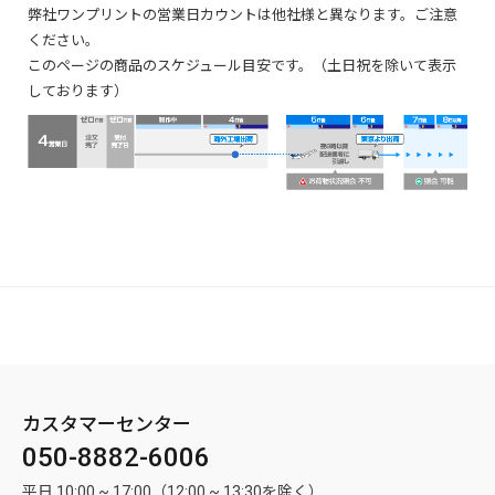
弊社ワンプリントの営業日カウントは他社様と異なります。ご注意
間隔を必ず3mm以上あけてください。
ください。
<2> 印刷レイヤーにデザインを入れる
B - [穴あけ]レイヤーを作成し、実際の穴のサイズのカットラインを作成す
このページの商品のスケジュール目安です。（土日祝を除いて表示
[印刷]レイヤーを選択した状態で、印刷したいデザインを入れます。画像
る方法
しております）
を配置する場合は必ず埋め込みをしてください。
※ 切れてはいけない文字や絵柄は安全領域(黄色線)内に配置してくださ
② スジ入れ加工
い。
ゴールドシリオパール
厚手の紙を折り曲げる場合に真っ直ぐ折りやすいようスジを入れる加工
仕上がり線(ピンク色線)近くに配置されていると、裁断ズレが起きた際
です。
に切れてしまう恐れがあります。
1. レイヤーを追加し、レイヤー名を「スジ入れ」としてください。
※ 背景色があるデザインを配置する場合は、背景部分をアートボードい
ゴールドパールの繊細な輝きで、高級感を表現したい時に最適です。
2. [スジ入れ]レイヤーを選択した状態で、「C:100%」の「線」でスジを入
っぱい(作業サイズ)まで埋めてください。
直径3mmの穴あけ加工を施して製作した例
れたい位置をご指示ください。
背景色の塗り足しがないと、裁断ズレが起きた際に素材の色が入り込
※ スジのみ入った状態(折り込んでいない状態)での納品となります。スジ
んでしまう恐れがあります。
入れ加工側(凹側)を山折りしてご使用ください。
角丸加工
※ フチ(枠)ありデザインは裁断ズレが特に目立ちやすくなるため、おすす
※ 両面印刷の場合、1ページ目(外側ページ)への加工となりますので、1ペ
めしません。
角丸加工とは、印刷物の角を丸くするための加工です。角丸にすることで
ージ目(外側ページ)にスジを入れたい位置をご指示ください。
やわらかい印象に仕上がります。
※ 水平または垂直方向にのみ加工が可能です。斜め方向のスジ入れ加工
カスタマーセンター
角丸にしたい位置(左上/左下/右上/右下)と、角丸の半径(4mm/6mm)をお
には対応しておりませんのでご注意ください。
050-8882-6006
選びいただけます。
※ 部分的なスジ入れ加工には対応しておりませんのでご注意ください。
※ 縦開きの場合、表面(外側ページ)のレイアウトの天地にご注意くださ
平日 10:00 ~ 17:00（12:00 ~ 13:30を除く）