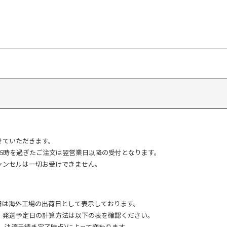
だけで入稿が完了する、簡単な入稿システムです。
さい。
ロードしてください。
ボード紙(表紙素材)
ださい。
Ctrlキーを押しながら選択すると、2つの画像を一度にアップロード
用して表表紙と裏表紙用の画像をそれぞれ配置してください。
ます。
※[完了]を押さないと内容は保存されません。
厚みの表面は色表現に優れています。
んでください。
せていただきます。
可能な上質紙の裏面を併わせ持った高級用紙で、
15時を過ぎたご注文は翌営業日以降の受付となります。
る裁断線とリングの穴あけ位置を表します。
として最適です。
ャンセルは一切お受けできません。
裕をもった範囲です。
切れてはいけない文字や絵柄はこの黄色線内におさまる
す。
画像に背景色がある場合は背景色をこの線まで埋めてください。
範囲を大きめに確保した余裕分のことです)
日は海外工場の出荷日として表示しております。
。発送予定日の計算方法は以下の表を確認ください。
00g (中紙素材)