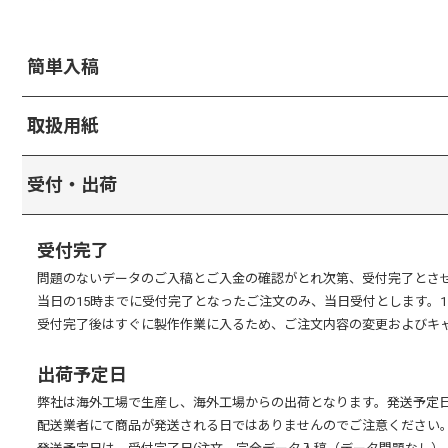
簡単入稿
・お持ちの画像データ(JPG/PNG/PDF)をアップロードして配置する
取扱用紙
STEP1
注文画面でサイズ・数量などご希望の注文内容を選択してくだ
受付・出荷
STEP2
[簡単入稿]ボタンをクリックしてお持ちの画像データをアップ
ニューアイボリー
表表紙用と裏表紙用の画像2つを一度にアップロードしてく
STEP３
アップロードした画像を配置します。下段の表・裏部分を利
受付完了
配置が完了したら[完了]ボタンをクリックして入稿画面を閉じ
光沢感がありしっかりした
STEP４
[カートに入れる]または[ご注文手続きへ]から注文手続きに進
問題のないデータのご入稿とご入金の確認がとれ次第、受付完了とさ
ペン書きやスタンプ押しが
当日の15時までに受付完了となったご注文のみ、当日受付とします。
〇 ピンク色線 (仕上がり線)・丸 (リング穴)
：実際に印刷物がカットされ
中紙を保護するための表紙
受付完了後はすぐに製作作業に入るため、ご注文内容の変更およびキ
〇 黄色線（安全領域）
裁断ズレによるデザイン欠けを防ぐため内側に余
〇 紫色線 (作業線)
：塗り足しを含んだ製作において必ず必要なサイズで
出荷予定日
(塗り足しとは、裁断時に起こりうる裁断ズレを考慮し、印刷
弊社は海外工場で生産し、海外工場からの出荷となります。発送予定
配送業者にて商品が発送される日ではありませんのでご注意ください
淡クリーム上質紙 1