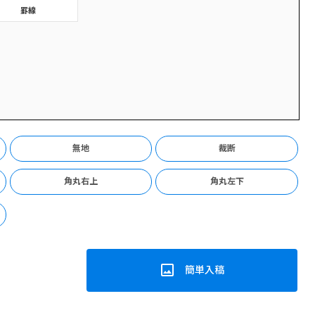
罫線
無地
裁断
角丸右上
角丸左下
簡単入稿