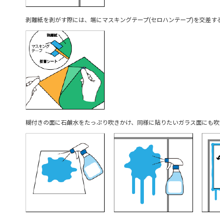
剥離紙を剥がす際には、端にマスキングテープ(セロハンテープ)を交差
糊付きの面に石鹸水をたっぷり吹きかけ、同様に貼りたいガラス面にも吹