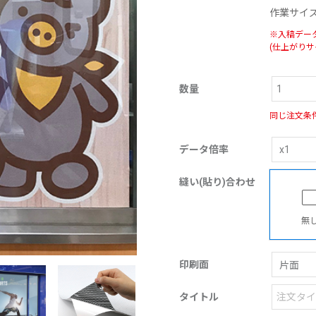
作業サイ
※入稿デー
(仕上がりサ
数量
同じ注文条
データ倍率
縫い(貼り)合わせ
無
印刷面
タイトル