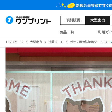
印刷販促
大型出力
商品一覧
利用ガ
トップページ
大型出力
接着シート
ガラス用特殊接着シート