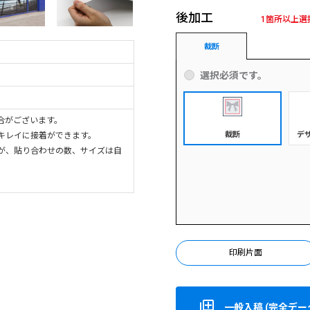
後加工
1箇所以上選
裁断
選択必須です。
合がございます。
裁断
デ
キレイに接着ができます。
が、貼り合わせの数、サイズは自
印刷片面
一般入稿 (完全データ