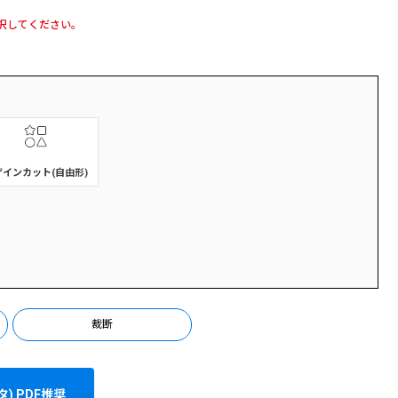
択してください。
ザインカット(自由形)
裁断
) PDF推奨