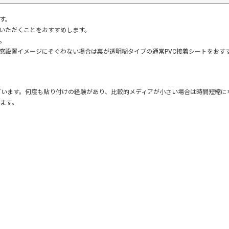
す。
いただくことをおすすめします。
。
窓設置イメージにそぐわない場合は裏が透明糊タイプの通常PVC接着シートをおす
ございます。何度も貼り付けの経験があり、比較的メディアが小さい場合は時間短縮
ます。