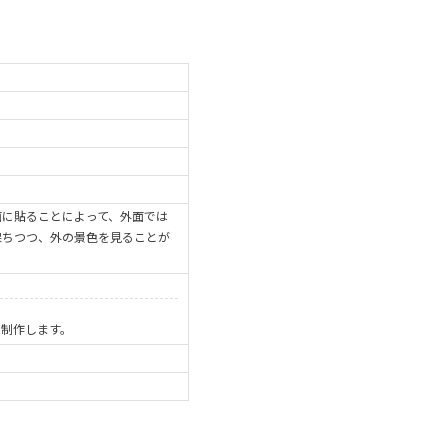
)
面に貼ることによって、外面では
保ちつつ、外の景色を見ることが
で制作します。