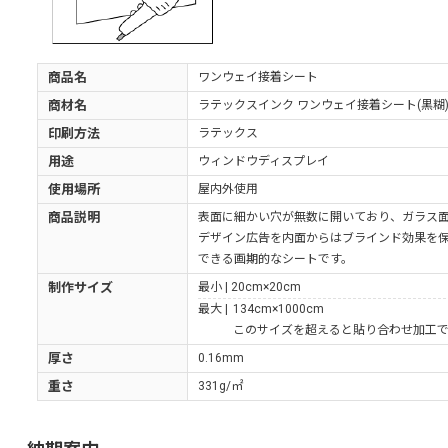
商品名
ワンウェイ接着シート
商材名
ラテックスインク ワンウェイ接着シート(黒糊
印刷方法
ラテックス
用途
ウィンドウディスプレイ
使用場所
屋内外使用
商品説明
表面に細かい穴が無数に開いており、ガラス
デザイン広告を内面からはブラインド効果を
できる画期的なシートです。
制作サイズ
最小 |
20cm×20cm
最大 |
134cm×1000cm
このサイズを超えると貼り合わせ加工
厚さ
0.16mm
重さ
331g/㎡