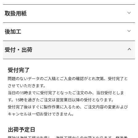
作業サイズと仕上がりサイズ
後加工は必要に応じてご選択いただけます。(有料オプション)
取扱用紙
基本的に後加工データのレイヤー名は各後加工の名称通りにしていただ
き、([印刷]レイヤーとレイヤー区分)
後加工を施したい位置が分かるよう、以下の方法に沿って作成していただ
後加工
きますようお願いいたします。
受付・出荷
① 穴あけ加工
後加工について
・印刷物に穴をあける加工です。紐を通して使用したい場合などに便利で
※ 後加工レイヤーを含むデータを入稿しても、ご注文の際に後加工オプ
す。
受付完了
ションを選択しなかった場合は内容が反映されません。
・穴のサイズは直径 3mm / 4mm / 4.5mm / 5mm / 6mm / 7mm の中からお
問題のないデータのご入稿とご入金の確認がとれ次第、受付完了と
ご希望の場合は、ご注文画面で必ず該当する後加工オプションを選択し
選びいただけます。
させていただきます。
てご注文ください。
・穴あけ加工用のデータは以下の2つの方法のうち、どちらかの方法で作
当日の15時までに受付完了となったご注文のみ、当日受付としま
※ 白印刷については基本料金に含まれています。白印刷が不要で選択さ
成いただけます。
再生クラフト紙
す。15時を過ぎたご注文は翌営業日以降の受付となります。
れなかった場合も料金は変わりません。
A
[印刷]レイヤー内に「M:100%」の塗りつぶしで、穴をあけたい位置に
受付完了後はすぐに製作作業に入るため、ご注文内容の変更および
1mmの点(穴の中心を示す点)を入れる方法
キャンセルは一切お受けできません。
B
[穴あけ]レイヤー内に「M:100%」の線で、穴をあけたい位置に実際の穴
100%再生パルプで作られた高品質の用紙です。
白印刷(ホワイト)
のサイズのカットラインを作成する方法
滑らかな手触りで高級紙と同等の品質です。
出荷予定日
白印刷は、透明素材や有色素材へ印刷する際にカラー印刷が下地(素材)の
※ 穴の位置をご指定いただく際、仕上がり線(ピンク色線)から穴の中心ま