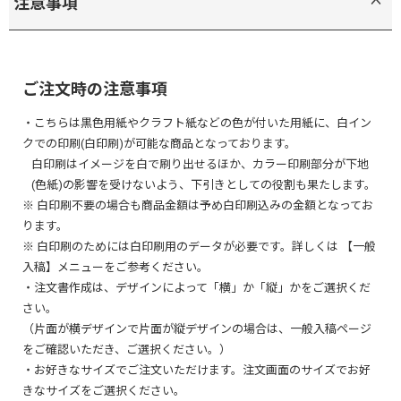
注意事項
ご注文時の注意事項
・こちらは黒色用紙やクラフト紙などの色が付いた用紙に、白イン
クでの印刷(白印刷)が可能な商品となっております。
白印刷はイメージを白で刷り出せるほか、カラー印刷部分が下地
(色紙)の影響を受けないよう、下引きとしての役割も果たします。
※ 白印刷不要の場合も商品金額は予め白印刷込みの金額となってお
ります。
※ 白印刷のためには白印刷用のデータが必要です。詳しくは 【一般
入稿】メニューをご参考ください。
・注文書作成は、デザインによって「横」か「縦」かをご選択くだ
さい。
（片面が横デザインで片面が縦デザインの場合は、一般入稿ページ
をご確認いただき、ご選択ください。）
・お好きなサイズでご注文いただけます。注文画面のサイズでお好
きなサイズをご選択ください。