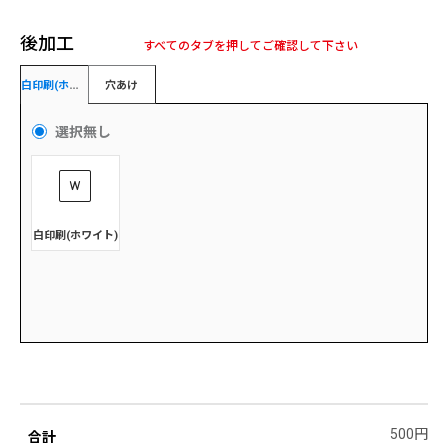
後加工
すべてのタブを押してご確認して下さい
白
印刷(ホワイト)
穴あけ
選択無し
裁断
白印刷(ホワイト)
一般入稿 (完全データ) PDF推奨
500円
合計