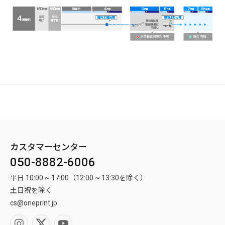
・素材で「透明PET」を選択した場合の確認事項
[白印刷]レイヤーおよび白印刷用データを作成してください。([印刷]レ
イヤーと区分)
白印刷用データ作成の詳細については、下記の"<3>白印刷データを作成
する"部分をご参考ください。
B - [穴あけ]レイヤーを作成し、実際の穴のサイズのカットラインを作成す
(白印刷しない場合は、[白印刷]レイヤーおよび白印刷用データ不要で
る方法
す。*白印刷しない場合も料金は変わりません)
※ 白色デザインのみで製作したい場合(白印刷のみをご希望の場合)は、
シリオカラーダークブルー
[白印刷]レイヤーに白印刷用データ(K:100%)を作成するだけで、[印刷]レイ
ヤーにデザインを入れる必要はありません。
<２> 印刷レイヤーにデザインを入れる
[印刷]レイヤーを選択した状態で、印刷したいデザインを入れます。画像
滑らかな表面が特徴のECFパプルを使用したFCS認証の用紙です。
を配置する場合は必ず埋め込みをしてください。
非コーテイング用紙および生分解性であり、リサイクル可能なエコ紙で
※ 切れてはいけない文字や絵柄は安全領域(黄色線)内に配置してくださ
す。
い。
カスタマーセンター
白印刷をすればシンプルかつ高級感のある名刺に仕上がります。
仕上がり線(ピンク線)近くに配置されていると、裁断ズレが起きた際に
050-8882-6006
切れてしまう恐れがあります。
平日 10:00 ~ 17:00（12:00 ~ 13:30を除く）
※ 背景色があるデザインを配置する場合は、背景部分をアートボードい
土日祝を除く
っぱい(作業サイズ)まで埋めてください。
cs@oneprint.jp
背景色の塗り足しがないと、裁断ズレが起きた際に素材の色が周りに入
り込んでしまう恐れがあります。