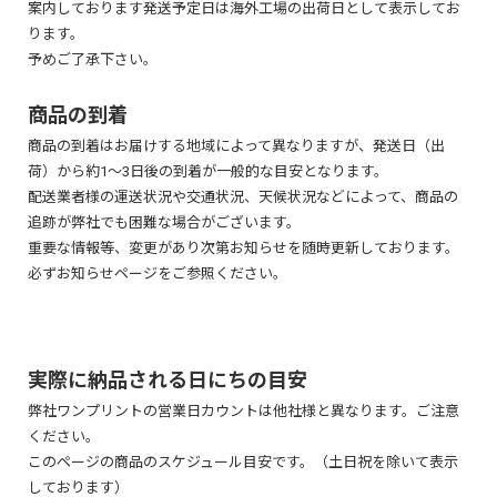
案内しております発送予定日は海外工場の出荷日として表示してお
ーで開いてください。(対応バージョン：Adobe IllustratorCS4～CC)
穴のサイズは直径 3mm / 4mm / 4.5mm / 5mm / 6mm / 7mm の中からお選
ります。
→ テンプレートダウンロードはこちら
びいただけます。
予めご了承下さい。
※ 穴の位置をご指定いただく際、商品仕上がり位置から穴の中心までの
A - 穴の中心を示す点(1mmの点)を入れる方法 (別途レイヤー作成不要)
各レイヤーに沿ってデータを作成してください。
間隔を必ず3mm以上あけてください。
商品の到着
商品の到着はお届けする地域によって異なりますが、発送日（出
荷）から約1～3日後の到着が一般的な目安となります。
配送業者様の運送状況や交通状況、天候状況などによって、商品の
シリオカラーレッド
追跡が弊社でも困難な場合がございます。
重要な情報等、変更があり次第お知らせを随時更新しております。
必ずお知らせページをご参照ください。
滑らかな表面が特徴のECFパプルを使用したFCS認証の用紙です。
非コーテイング用紙および生分解性であり、リサイクル可能なエコ紙で
直径3mmの穴あけ加工を施して製作した例
す。
・ガイド：データ作成時の注意事項です。必ずご確認ください。ガイドレ
イヤーは鍵をつけたままにしてください。
白印刷をすればシンプルかつ高級感のある名刺に仕上がります。
実際に納品される日にちの目安
・後加工：白印刷や穴あけ加工をご希望の場合、下記に記載のそれぞれ
弊社ワンプリントの営業日カウントは他社様と異なります。ご注意
のガイド、レイヤー名設定を参考にデータを作成してください。
ください。
・印刷：印刷したいデザインを入れてください。
このページの商品のスケジュール目安です。（土日祝を除いて表示
しております）