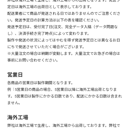
弊社は海外工場で生産し、海外工場からの出荷となります。発送予
影響を受けないようカラー印刷の下に白インクを先刷りすることです。
作業サイズ(外側の余裕)
：ご注文サイズに四方2mmずつの塗り足
での間隔を必ず3mm以上あけてください。(A、B共通)
定日は海外工場の出荷日として表示しております。
白印刷の上からカラー印刷をすることでカラー印刷が透けにくく、はっ
しを加えたデータサイズ
※ Photoshopの場合はレイヤー区分状態を保持してPDF保存することがで
配送業者にて商品が発送される日ではありませんのでご注意くださ
きりと発色します。下地としてだけでなく白色で印刷したい場合も、白印
仕上がりサイズ
：実際に印刷物が裁断されるご注文サイ
きないため、Aの方法をご利用ください。
い。発送予定日の計算方法は以下の表を確認ください。
刷の加工が必要となります。
ズ
発送予定日は、受付完了日(注文、完全データ入稿（データ問題な
* 名称は「白」印刷ですが、データは「黒」(K:100%)で作成する必要があ
安全領域(内側の余裕)
：ご注文サイズから四方3mm内側にある
し）、決済手続き完了時点)によって変わります。
ります。
裁断において安全な範囲
製作や発送の状況によってはやむを得ず発送予定日とは異なるお日
にちで発送させていただく場合がございます。
※ 塗り足し：裁断時に必ず起こりうる裁断ズレのため、印刷範囲を大き
※大量注文の場合は納期が変動します。大量注文でお急ぎの場合は
めに確保した部分のことです。
事前にお問い合わせください。
※ データは必ず作業サイズで作成し、入稿してください。
シリオカラーブラック
※ 背景色があるデザインを配置する場合は、背景部分を作業サイズまで
営業日
しっかり埋めてください。
各商品の営業日は製作期間となります。
※ 切れてはいけない文字や絵柄は安全領域内におさまるようデザインし
滑らかな表面が特徴のECFパプルを使用したFCS認証の用紙です。
例︓5営業日の商品の場合、5営業日以降に海外工場出荷となりま
てください。
非コーテイング用紙および生分解性であり、リサイクル可能なエコ紙で
す。5営業日は製作にかかる日数であり、配送にかかる日数は含まれ
安全領域を超えて文字や絵柄を配置すると、裁断ズレが起きた際に切れ
す。
ません。
てしまう恐れがあります。
白印刷をすればシンプルかつ高級感のある名刺に仕上がります
穴あけ加工
海外工場
<1> テンプレートを開く
印刷物に穴をあける加工です。紐を通して使用したい場合などに便利で
弊社は海外工場で生産し、海外工場から出荷しております。弊社で
弊社のAIテンプレートをダウンロード後、圧縮を解凍してイラストレータ
す。