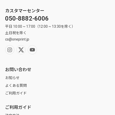
っぱい(作業サイズ)まで埋めてください。
背景色の塗り足しがないと、裁断ズレが起きた際に素材の色が周りに入
カスタマーセンター
り込んでしまう恐れがあります。
050-8882-6006
※ フチ(枠)ありデザインは裁断ズレが特に目立ちやすくなるため、おすす
めしません。
平日 10:00 ~ 17:00（12:00 ~ 13:30を除く）
土日祝を除く
cs@oneprint.jp
モンブランホワイト
目に優しく温かみのある淡いクリーム色です。
自然な印刷仕上がりが特徴で、高級印刷物によく使われる用紙です。
お問い合わせ
お知らせ
よくある質問
ご利用ガイド
ご利用ガイド