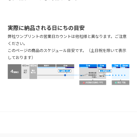
フィルムが十分に密着するよう印刷物から四方3mm程度離して裁断する
ため、周囲に3mm程度の透明なフチがつきます。
※ あまりにも小さいサイズに加工を施すと、きれいに仕上がらない可能
性があります。
実際に納品される日にちの目安
弊社ワンプリントの営業日カウントは他社様と異なります。ご注意
ください。
・印刷：印刷したいデザインを入れてください。
このページの商品のスケジュール目安です。（土日祝を除いて表示
・ガイド：データ作成時の注意事項です。必ずご確認ください。ガイドレ
しております）
イヤーは鍵をつけたままにしてください。
マシュマロCoC
<２> 印刷レイヤーにデザインを入れる
[印刷]レイヤーを選択した状態で、印刷したいデザインを入れます。画像
を配置する場合は必ず埋め込みをしてください。
マシュマロという名前の通り高白色でやわらかな質感と、
※ 切れてはいけない文字や絵柄は安全領域(黄色線)内に配置してくださ
きめ細かで滑らかな表面が特徴の非塗工紙です。
い。
仕上がり線(ピンク線)近くに配置されていると、裁断ズレが起きた際に
切れてしまう恐れがあります。
※ 背景色があるデザインを配置する場合は、背景部分をアートボードい