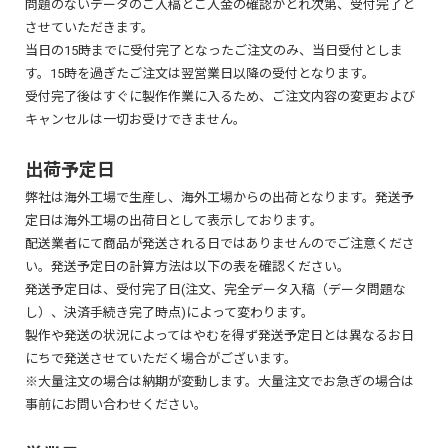
問題のないデータのご入稿とご入金の確認がとれ次第、受付完了と
す。
させていただきます。
当日の15時までに受付完了となったご注文のみ、当日受付としま
PP加工(ラミネート)
コート
す。15時を過ぎたご注文は翌営業日以降の受付となります。
受付完了後はすぐに製作作業に入るため、ご注文内容の変更および
透明の薄いPPフィルムを印刷面に貼り合わせる加工で、下記のような効
キャンセルは一切お受けできません。
果が得られます。
表面に塗料が塗布され、ツルツルとした光沢感のある用紙です。
① 印刷面をキズや汚れから保護します。
発色が良く、カラー印刷がよく映えます。
出荷予定日
② ツヤ(グロス)PP加工はツルツルとした光沢感のある仕上がりに、
マットPP加工はマット調で落ち着いた雰囲気に仕上がります。
弊社は海外工場で生産し、海外工場からの出荷となります。発送予
定日は海外工場の出荷日として表示しております。
配送業者にて商品が発送される日ではありませんのでご注意くださ
い。発送予定日の計算方法は以下の表を確認ください。
作業サイズ(外側の余裕)
：ご注文サイズに四方2mmずつの塗り足
発送予定日は、受付完了日(注文、完全データ入稿（データ問題な
しを加えたデータサイズ
し）、決済手続き完了時点)によって変わります。
仕上がりサイズ
：実際に印刷物が裁断されるご注文サイ
製作や発送の状況によってはやむを得ず発送予定日とは異なるお日
ズ
にちで発送させていただく場合がございます。
安全領域(内側の余裕)
：ご注文サイズから四方3mm内側にある
※大量注文の場合は納期が変動します。大量注文でお急ぎの場合は
裁断において安全な範囲
事前にお問い合わせください。
アートポスト