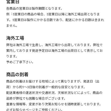
営業日
※ 塗り足し：裁断時に必ず起こりうる裁断ズレのため、印刷範囲を大き
めに確保した部分のことです。
各商品の営業日は製作期間となります。
コートと同じ質感で、厚みのあるものがアートポストとなります。
※ データは必ず作業サイズで作成し、入稿してください。
例︓5営業日の商品の場合、5営業日以降に海外工場出荷となりま
表面に光沢があり発色が良いため、カラー印刷がよく映えます。
※ 背景色があるデザインを配置する場合は、背景部分を作業サイズまで
す。5営業日は製作にかかる日数であり、配送にかかる日数は含まれ
しっかり埋めてください。
ません。
※ 切れてはいけない文字や絵柄は安全領域内におさまるようデザインし
てください。
海外工場
安全領域を超えて文字や絵柄を配置すると、裁断ズレが起きた際に切れ
弊社は海外工場で生産し、海外工場から出荷しております。弊社で
てしまう恐れがあります。
PP加工およびPPフィルムに関するご注意：
案内しております発送予定日は海外工場の出荷日として表示してお
※薄いフィルムで耐摩擦性は劣るため、摩擦の多い場所でご使用された
ります。
<1> テンプレートを開く
場合は、PP加工を施してもフィルムおよび印刷が剥がれてしまう可能性
予めご了承下さい。
弊社のAIテンプレートをダウンロード後、圧縮を解凍してイラストレータ
があります。ご注意ください。
ーで開いてください。(対応バージョン：Adobe IllustratorCS4～CC)
※人物写真にPP加工を施すと、PPフィルムの影響で顔や肌が赤みの強い
商品の到着
→ テンプレートダウンロードはこちら
(赤浮きした)仕上がりになる可能性があります。予めご了承ください。
商品の到着はお届けする地域によって異なりますが、発送日（出
ヴァンヌーボV-FS(ホワイト)
荷）から約1～3日後の到着が一般的な目安となります。
各レイヤーに沿ってデータを作成してください。
パウチ加工
配送業者様の運送状況や交通状況、天候状況などによって、商品の
追跡が弊社でも困難な場合がございます。
淡いクリーム色で、光沢のない質感の高級用紙です。
やや厚みのある透明フィルムで印刷物を両面から挟み込み、熱圧着でコ
重要な情報等、変更があり次第お知らせを随時更新しております。
色の再現性も高く、高級印刷物に幅広く使われています。
ーティングする加工で、印刷物を水や汚れから保護します。
必ずお知らせページをご参照ください。