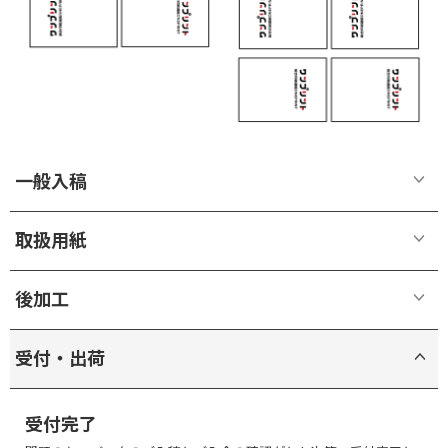
一般入稿
取扱用紙
作業サイズと仕上がりサイズ
後加工
※ 後加工は後加工レイヤーを含むデータを入稿しても、ご注文の際に後
受付・出荷
加工オプションを選択しなかった場合は内容が反映されません。
ご希望の場合は、ご注文画面で必ず該当する後加工オプションを選択し
てご注文ください。
受付完了
※ ご選択の用紙によって選択可能な後加工オプションが異なってきま