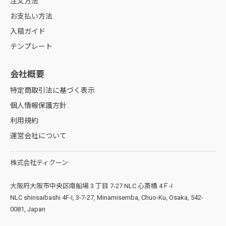
注文方法
お支払い方法
入稿ガイド
淡クリーム上質紙
テンプレート
＜用紙やサイズなど注文条件は同一でデザインだけを変えて複数注文する
会社概要
表面に塗料を塗布していない非塗工紙でコピー用紙と同質の一般的な用
場合＞
紙です。
特定商取引法に基づく表示
・デザイン件数分アートボードを追加し、各アートボードにデザインを配
光沢感がないため落ち着いた印象に仕上げることができます。
置してください。(必ず[印刷]レイヤーを選択した状態で配置してくださ
個人情報保護方針
淡いクリーム色のため目に優しく、書籍用紙としてもよく使われます。
い)
利用規約
※ アートボードは表裏の順番通りに作成してください。(両面印刷の場合
運営会社について
のみ)
※ 表面と裏面のデータはグループ設定してください。(両面印刷の場合の
み)
株式会社ティクーン
※ アートボードとアートボードの間隔は20mm以上あけてください。
大阪府大阪市中央区南船場 3 丁目 7-27 NLC 心斎橋 4Ｆ-I
NLC shinsaibashi 4F-I, 3-7-27, Minamisemba, Chuo-Ku, Osaka, 542-
0081, Japan