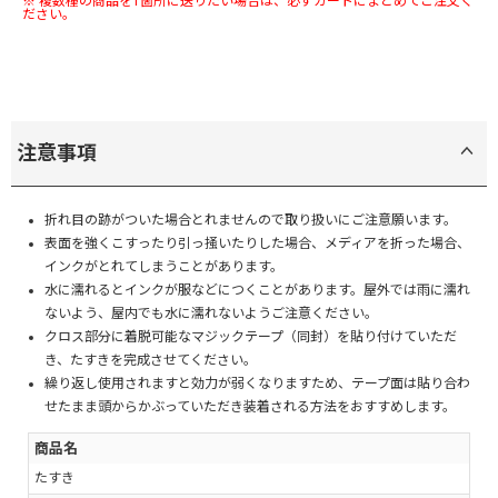
※ 複数種の商品を1箇所に送りたい場合は、必ずカートにまとめてご注文く
ださい。
注意事項
折れ目の跡がついた場合とれませんので取り扱いにご注意願います。
表面を強くこすったり引っ掻いたりした場合、メディアを折った場合、
インクがとれてしまうことがあります。
水に濡れるとインクが服などにつくことがあります。屋外では雨に濡れ
ないよう、屋内でも水に濡れないようご注意ください。
クロス部分に着脱可能なマジックテープ（同封）を貼り付けていただ
き、たすきを完成させてください。
繰り返し使用されますと効力が弱くなりますため、テープ面は貼り合わ
せたまま頭からかぶっていただき装着される方法をおすすめします。
商品名
たすき