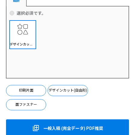
裁断
選択必須です。
デ
ザインカット(自由形)
印刷片面
デザインカット(自由形)
面ファスナー
一般入稿 (完全データ) PDF推奨