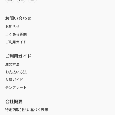
営業日
画像は配置ではなく、埋め込みをしてください。
切りっぱなしは困るので、四辺を折り込んで縫ってもらう対応は可能で
すか？
画像の解像度は原寸で150dpi（ppi）以上をお勧めします。
各商品の営業日は製作期間となります。
お問い合わせ
データのサイズ
例︓5営業日の商品の場合、5営業日以降に海外工場出荷となります。5営業日は
イベント幕にて毎年同一のイベントがあり、第◯回等数字のみ変更した
製作にかかる日数であり、配送にかかる日数は含まれません。
お知らせ
いのですが、部分のみ購入はできますか？
基本的にご注文いただいた実寸サイズ+ 四方2mm ずつをとった作業サイズで
作成ください。
よくある質問
海外工場
（例：実際のサイズ100×100cm の場合、作業サイズは100.4×100.4cm）
ご利用ガイド
ダイレクトトロマット
弊社は海外工場で生産し、海外工場から出荷しております。弊社で案内してお
データの容量が大きくなる場合は10分の1サイズなどで作成することは可能
ります発送予定日は海外工場の出荷日として表示しております。
ですが、
ご利用ガイド
屋外に貼り付けたままにしたいのですが、どういう設置方法があります
予めご了承下さい。
ご注文の際に「データ倍率」をご指定ください。（×1～×10）
か？
注文方法
トンボ/塗り足し
商品の到着
お支払い方法
イベントブースの腰巻きを作りたいのですが、どうやって注文したらい
四方2mm ずつをとった作業サイズを背景色で埋めてください。
いですか。
商品の到着はお届けする地域によって異なりますが、発送日（出荷）から約1～
入稿ガイド
トンボは必要ありません。
3日後の到着が一般的な目安となります。
テンプレート
配送業者様の運送状況や交通状況、天候状況などによって、商品の追跡が弊社
四辺縫製の色や、ハトメのあて布の色指定はできますか？
カラーモード
でも困難な場合がございます。
重要な情報等、変更があり次第お知らせを随時更新しております。 必ずお知ら
カラーモードはCMYKにして下さい。黒の配色はK100％にしてください。
会社概要
手洗いができるとのことですが、中性洗剤の使用や洗濯機の脱水機能は
せページをご参照ください。
（RGB/DICカラーは不可）
使用可能ですか？
特定商取引法に基づく表示