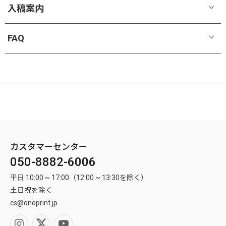
受付完了
入稿案内
問題のないデータのご入稿とご入金の確認がとれ次第、受付完了とさせていた
弊社はお客様のデータを修正するサービスは行っておらず、お客様からの完
だきます。
FAQ
全データで制作しております。
当日の15時までに受付完了となったご注文のみ、当日受付とします。15時を過
入稿データに不備がある場合、マイページにてご連絡を致しますので、必ず
ぎたご注文は翌営業日以降の受付となります。
ご確認ください。
受付完了後はすぐに製作作業に入るため、ご注文内容の変更およびキャンセル
再入稿要請がかかった場合、正しくご入稿された時点からの納期計算となり
は一切お受けできません。
シート
タペスト
ます。
ビニール
布系
+特殊素
リー+ス
パネル
その他
系
ご連絡いただいた時間次第で出荷予定日もずれること、あらかじめご了承願
材
タンド
出荷予定日
います。
弊社は海外工場で生産し、海外工場からの出荷となります。発送予定日は海外
工場の出荷日として表示しております。
データ入稿の注意事項
トロマット
配送業者にて商品が発送される日ではありませんのでご注意ください。発送予
カスタマーセンター
データ形式
定日の計算方法は以下の表を確認ください。
屋内用ですが、外で使用してもいいですか？雨に濡れてインクがにじん
だりしませんか？
発送予定日は、受付完了日(注文、完全データ入稿（データ問題なし）、決済手
050-8882-6006
Adobe PDFでご入稿ください。
続き完了時点)によって変わります。
平日 10:00 ~ 17:00（12:00 ~ 13:30を除く）
製作や発送の状況によってはやむを得ず発送予定日とは異なるお日にちで発送
フォント・書体
白の背景にロゴのデザインですが、白背景にもインクはのりますか？
させていただく場合がございます。
土日祝を除く
アウトライン化（パス化）をしてください。
※大量注文の場合は納期が変動します。大量注文でお急ぎの場合は事前にお問
cs@oneprint.jp
い合わせください。
ヒートカットはほつれてきませんか？
写真・画像