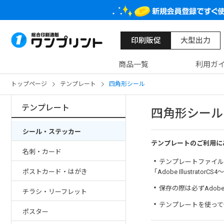
印刷販促
大型出力
商品一覧
利用ガ
トップページ
テンプレート
四角形シール
テンプレート
四角形シール
シール・ステッカー
テンプレートのご利用に
名刺・カード
・
テンプレートファイルは、全
「Adobe Illustrato
ポストカード・はがき
・
保存の際は必ずAdobe
チラシ・リーフレット
・
テンプレートを使って
ポスター