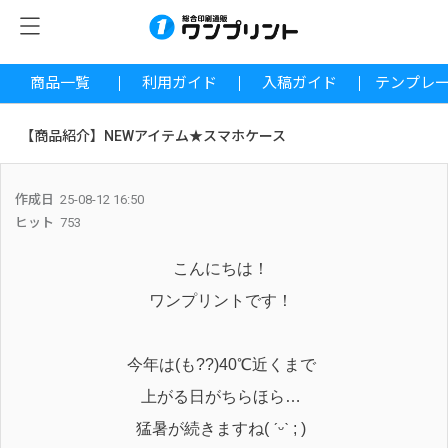
商品一覧
利用ガイド
入稿ガイド
テンプレ
【商品紹介】NEWアイテム★スマホケース
作成日
25-08-12 16:50
ヒット
753
こんにちは！
ワンプリントです！
今年は(も??)40℃近くまで
上がる日がちらほら…
猛暑が続きますね( ˊᵕˋ ; )